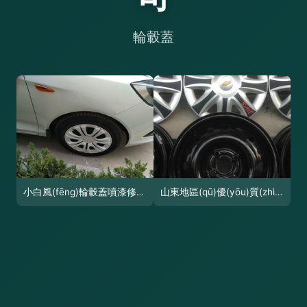
小白風(fēng)輪轂蓋噴漆修復(fù)，重現(xiàn)白玉無瑕之美
山東地區(qū)優(yōu)質(zhì)原廠輪轂及配件轉(zhuǎn)讓 14寸鐵轂與輪轂蓋