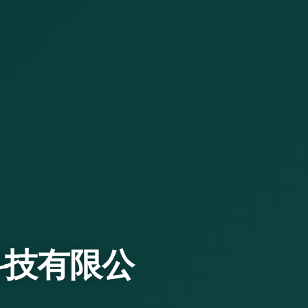
)科技有限公